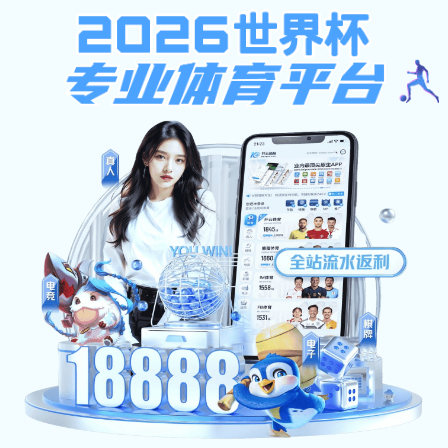
注册入口
全天更新 ·
九游j9官网入口
在哪里
赛事实时同步
无论您身在何处，
九游j9官网入口在哪里APP
为您
带来高速、高清、稳定的观赛体验。
下载客户端
网页端访问