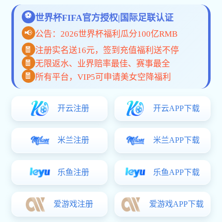
卡拉格警告年轻球员切尔西缺乏凝
聚力与稳定性运营方式难以成功