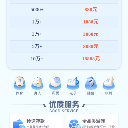
的潜力。
1、凝聚力的重要性
在任何一支足球队伍中，凝聚力都是成功的关键因素
之一。没有良好的团队合作，即使是最优秀的个人技
术也无法发挥出应有的效果。卡拉格指出，切尔西目
前的问题在于球队内部缺乏相互信任和默契，这直接
影响了比赛时的表现。
比如，在关键比赛中，当球员们没有足够的默契时，
他们往往会出现配合失误或者战术执行不到位的问
题。这种情况不仅会导致失分，还可能打击球员们的
士气，加剧球队内部的不和谐。
因此，提高凝聚力应当成为切尔西管理层和教练组的