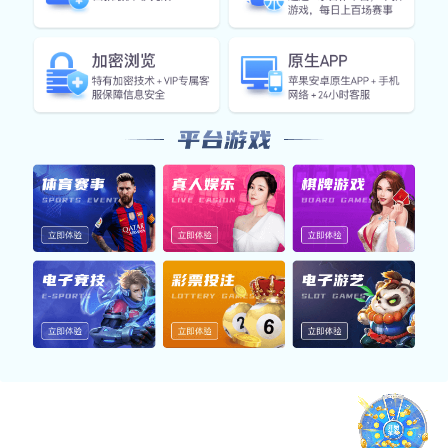
作，并提升他们在比赛中的表现。
2、维尼修斯出场时间减少
随着姆巴佩成为进攻核心，维尼修斯的出场时间或将
受到影响，这是不可避免的一点。虽然维尼修斯是一
名极具潜力和技术能力的小将，但在竞争激烈的位置
上，他可能需要适应新的角色。
其次，维尼修斯虽然年轻，但他的发挥仍然不够稳
定。如果他无法有效地与姆巴佩合作或者提高自己的
表现，那么他被边缘化则是理所当然。此外，在高水
平比赛中，对抗强度加大，也意味着教练必须合理分
配出场时间，以保护球员健康和体能。
最后，此次变化也可能给维尼修斯带来一定心理压
力。身处明星环绕之中，他需要不断适应自己的角