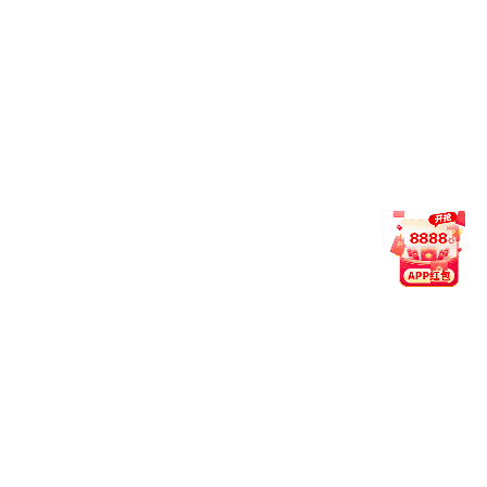
同时，管理层也十分重视青训体系的发展，希望新任
主帅能够继续发掘并培养年轻人才，这是俱乐部未来
可持续发展战略的重要组成部分。因此，他们对于马
雷斯卡这样的候选人充满期待，因为他可以很好地衔
接这一目标。
4、对球队未来发展的影响
如果瓜迪奥拉确实离开，将会给整个曼城带来巨大的
震动。无论是在战术执行还是心理层面，上下都需要
时间适应新的领导方式。而这段适应期无疑将影响到
球队在接下来的比赛中的表现及成绩。
然而，如果马雷斯卡顺利上任，他深厚的青训背景或
许能迅速缓解这种不适感，从而帮助球队尽快回归正
轨。同时，他在新战术上的尝试也可能为球队注入新