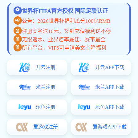
瓜帅今夏或离任曼城新帅热门人选
马雷斯卡浮出水面